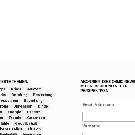
IEBTE THEMEN:
ABONNIER` DIE COSMIC NEW
MIT ERFRISCHEND NEUEN
gst
Arbeit
Auszeit
PERSPEKTIVEN
rlin
Berufung
Bewertung
wusstsein
Beziehung
Email Addresse
rona
Dimension
Dinge
o
Energie
Essenz
au
Freude
Gedanken
fühle
Gesellschaft
Vorname
heres selbst
Illusion
ividualität
Inspiration