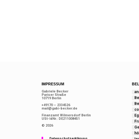
IMPRESSUM
BEL
Gabriele Becker
an
Pariser Straße
Be
10719 Berlin
Be
+49170 – 2334526
mail@gabi-becker.de
co
Finanzamt Wilmersdorf Berlin
Eg
USt-IdNr.: DE211008451
Fr
© 2026
Ge
hö
Datenschutzerklärung
Ind