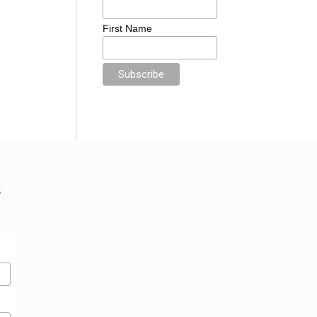
First Name
S