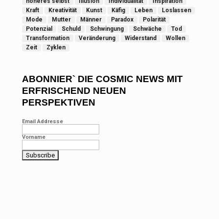
höheres selbst
Illusion
Individualität
Inspiration
Kraft
Kreativität
Kunst
Käfig
Leben
Loslassen
Mode
Mutter
Männer
Paradox
Polarität
Potenzial
Schuld
Schwingung
Schwäche
Tod
Transformation
Veränderung
Widerstand
Wollen
Zeit
Zyklen
ABONNIER` DIE COSMIC NEWS MIT
ERFRISCHEND NEUEN
PERSPEKTIVEN
Email Addresse
Vorname