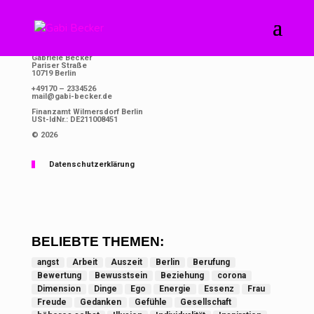
IMPRESSUM
Gabriele Becker
Pariser Straße
10719 Berlin
+49170 – 2334526
mail@gabi-becker.de
Finanzamt Wilmersdorf Berlin
USt-IdNr.: DE211008451
© 2026
Datenschutzerklärung
BELIEBTE THEMEN:
angst
Arbeit
Auszeit
Berlin
Berufung
Bewertung
Bewusstsein
Beziehung
corona
Dimension
Dinge
Ego
Energie
Essenz
Frau
Freude
Gedanken
Gefühle
Gesellschaft