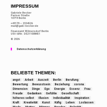
IMPRESSUM
Gabriele Becker
Pariser Straße
10719 Berlin
+49170 – 2334526
mail@gabi-becker.de
Finanzamt Wilmersdorf Berlin
USt-IdNr.: DE211008451
© 2026
Datenschutzerklärung
BELIEBTE THEMEN:
angst
Arbeit
Auszeit
Berlin
Berufung
Bewertung
Bewusstsein
Beziehung
corona
Dimension
Dinge
Ego
Energie
Essenz
Frau
Freude
Gedanken
Gefühle
Gesellschaft
höheres selbst
Illusion
Individualität
Inspiration
Kraft
Kreativität
Kunst
Käfig
Leben
Loslassen