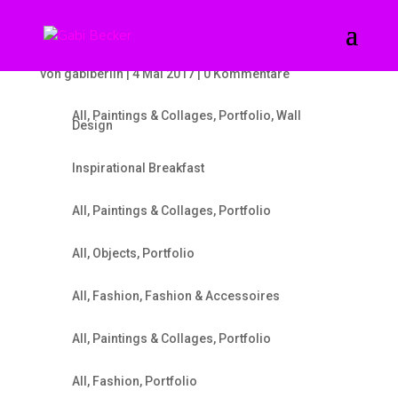
Inspirational Breakfast
von
gabiberlin
|
4 Mai 2017
|
0 Kommentare
All
,
Paintings & Collages
,
Portfolio
,
Wall
Design
Inspirational Breakfast
All
,
Paintings & Collages
,
Portfolio
All
,
Objects
,
Portfolio
All
,
Fashion
,
Fashion & Accessoires
All
,
Paintings & Collages
,
Portfolio
All
,
Fashion
,
Portfolio