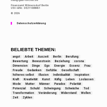
mail@gabi-becker.de
Finanzamt Wilmersdorf Berlin
USt-IdNr.: DE211008451
© 2026
Datenschutzerklärung
BELIEBTE THEMEN:
angst
Arbeit
Auszeit
Berlin
Berufung
Bewertung
Bewusstsein
Beziehung
corona
Dimension
Dinge
Ego
Energie
Essenz
Frau
Freude
Gedanken
Gefühle
Gesellschaft
höheres selbst
Illusion
Individualität
Inspiration
Kraft
Kreativität
Kunst
Käfig
Leben
Loslassen
Mode
Mutter
Männer
Paradox
Polarität
Potenzial
Schuld
Schwingung
Schwäche
Tod
Transformation
Veränderung
Widerstand
Wollen
Zeit
Zyklen